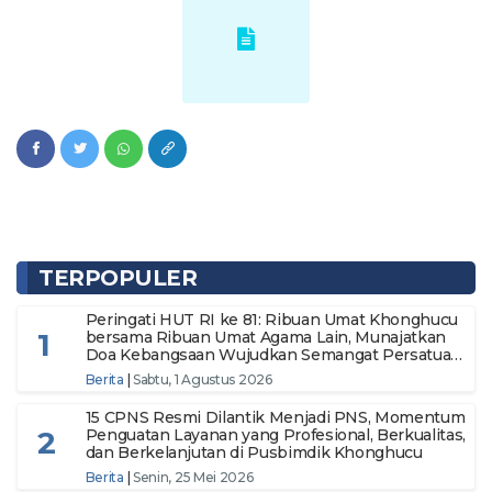
TERPOPULER
Peringati HUT RI ke 81: Ribuan Umat Khonghucu
1
bersama Ribuan Umat Agama Lain, Munajatkan
Doa Kebangsaan Wujudkan Semangat Persatuan
Menuju Indonesia Makmur dan Berdaulat
Berita
|
Sabtu, 1 Agustus 2026
15 CPNS Resmi Dilantik Menjadi PNS, Momentum
2
Penguatan Layanan yang Profesional, Berkualitas,
dan Berkelanjutan di Pusbimdik Khonghucu
Berita
|
Senin, 25 Mei 2026