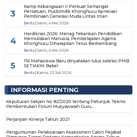
Kamp Kebangsaan II Perkuat Semangat
3
Persatuan, Pusbimdik Khonghucu Apresiasi
Pembinaan Generasi Muda Lintas Iman
Berita
|
Senin, 4 Mei 2026
Hardiknas 2026: Menag Tekankan Pendidikan
4
Memuliakan Manusia, Pembelajaran Agama
Khonghucu Diharapkan Terus Berkembang
Berita
|
Senin, 4 Mei 2026
116 Mahasiswa Baru dinyatakan lulus seleksi PMB
5
SETIAKIN Babel
Berita
|
Kamis, 23 Juli 2026
INFORMASI PENTING
Keputusan Sekjen No 82/2020 tentang Petunjuk Teknis
Pembentukan Forum Musyawarah Guru...
Perjanjian Kinerja Tahun 2021
Pengumuman Pelaksanaan Assessmen Calon Pejabat
Pimpinan Tinggi Pratama Kementerian Agama Tahun...