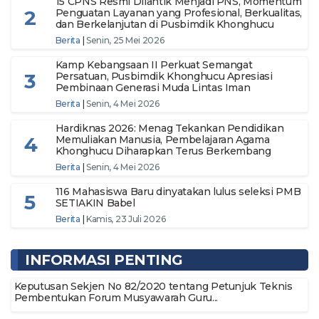
15 CPNS Resmi Dilantik Menjadi PNS, Momentum
2
Penguatan Layanan yang Profesional, Berkualitas,
dan Berkelanjutan di Pusbimdik Khonghucu
Berita
|
Senin, 25 Mei 2026
Kamp Kebangsaan II Perkuat Semangat
3
Persatuan, Pusbimdik Khonghucu Apresiasi
Pembinaan Generasi Muda Lintas Iman
Berita
|
Senin, 4 Mei 2026
Hardiknas 2026: Menag Tekankan Pendidikan
4
Memuliakan Manusia, Pembelajaran Agama
Khonghucu Diharapkan Terus Berkembang
Berita
|
Senin, 4 Mei 2026
116 Mahasiswa Baru dinyatakan lulus seleksi PMB
5
SETIAKIN Babel
Berita
|
Kamis, 23 Juli 2026
INFORMASI PENTING
Keputusan Sekjen No 82/2020 tentang Petunjuk Teknis
Pembentukan Forum Musyawarah Guru...