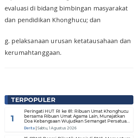
evaluasi di bidang bimbingan masyarakat
dan pendidikan Khonghucu; dan
g. pelaksanaan urusan ketatausahaan dan
kerumahtanggaan.
TERPOPULER
Peringati HUT RI ke 81: Ribuan Umat Khonghucu
1
bersama Ribuan Umat Agama Lain, Munajatkan
Doa Kebangsaan Wujudkan Semangat Persatuan
Menuju Indonesia Makmur dan Berdaulat
Berita
|
Sabtu, 1 Agustus 2026