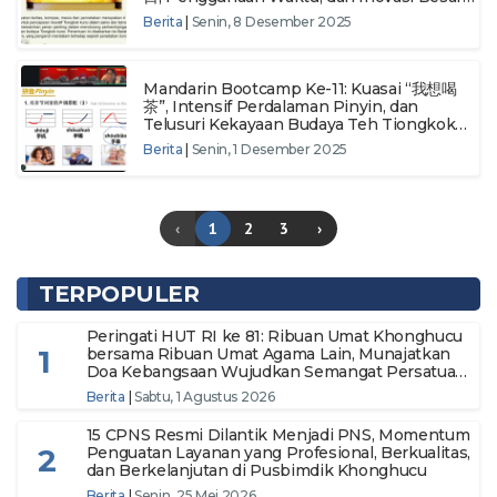
Tiongkok dari Masa ke Masa
Berita
|
Senin, 8 Desember 2025
Mandarin Bootcamp Ke-11: Kuasai “我想喝
茶”, Intensif Perdalaman Pinyin, dan
Telusuri Kekayaan Budaya Teh Tiongkok
Ribuan Tahun
Berita
|
Senin, 1 Desember 2025
‹
1
2
3
›
TERPOPULER
Peringati HUT RI ke 81: Ribuan Umat Khonghucu
1
bersama Ribuan Umat Agama Lain, Munajatkan
Doa Kebangsaan Wujudkan Semangat Persatuan
Menuju Indonesia Makmur dan Berdaulat
Berita
|
Sabtu, 1 Agustus 2026
15 CPNS Resmi Dilantik Menjadi PNS, Momentum
2
Penguatan Layanan yang Profesional, Berkualitas,
dan Berkelanjutan di Pusbimdik Khonghucu
Berita
|
Senin, 25 Mei 2026