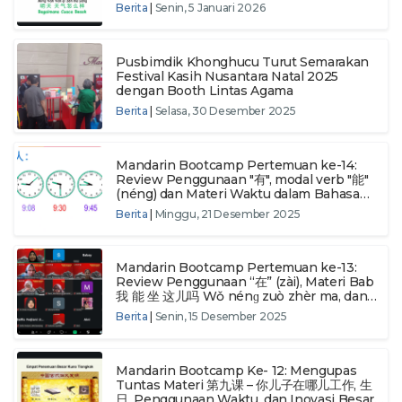
Berita
|
Senin, 5 Januari 2026
Pusbimdik Khonghucu Turut Semarakan
Festival Kasih Nusantara Natal 2025
dengan Booth Lintas Agama
Berita
|
Selasa, 30 Desember 2025
Mandarin Bootcamp Pertemuan ke-14:
Review Penggunaan "有", modal verb "能"
(néng) dan Materi Waktu dalam Bahasa
Mandarin
Berita
|
Minggu, 21 Desember 2025
Mandarin Bootcamp Pertemuan ke-13:
Review Penggunaan “在” (zài), Materi Bab
我 能 坐 这儿吗 Wǒ nénɡ zuò zhèr ma, dan
Pengenalan Alat Musik Tradisional
Berita
|
Senin, 15 Desember 2025
Tiongkok
Mandarin Bootcamp Ke- 12: Mengupas
Tuntas Materi 第九课 – 你儿子在哪儿工作, 生
日, Penggunaan Waktu, dan Inovasi Besar