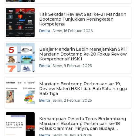
Tak Sekadar Review: Sesi ke-21 Mandarin
Bootcamp Tunjukkan Peningkatan
Kompetensi
Berita
|
Senin, 16 Februari 2026
Belajar Mandarin Lebih Menajamkan Skill:
Mandarin Bootcamp ke-20 Fokus Review
Komprehensif HSK I
Berita
|
Senin, 9 Februari 2026
Mandarin Bootcamp Pertemuan ke-19,
Review Materi HSK I dari Bab Satu hingga
Bab Tiga
Berita
|
Senin, 2 Februari 2026
Kemampuan Peserta Terus Berkembang,
Mandarin Bootcamp Pertemuan ke-18
Fokus Grammar, Pinyin, dan Budaya
Transportasi Tiongkok
Berita
|
Senin, 26 Januari 2026