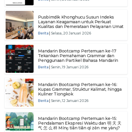
Pusbimdik Khonghucu Susun Indeks
Layanan Keagamaan untuk Perkuat
Kualitas dan Pemerataan Pelayanan Umat
Berita
|
Selasa, 20 Januari 2026
Mandarin Bootcamp Pertemuan ke-17
Tekankan Pemahaman Grammar dan
Penggunaan Partikel Bahasa Mandarin
Berita
|
Senin, 19 Januari 2026
Mandarin Bootcamp Pertemuan ke-16:
Kupas Grammar, Struktur Kalimat, hingga
Kuliner Tiongkok
Berita
|
Senin, 12 Januari 2026
Mandarin Bootcamp Pertemuan ke-15:
Pendalaman Ekspresi Waktu dan 明 天 天
气 怎 么 样 Mínɡ tiān tiān qì zěn me yànɡ?