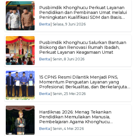
Pusbimdik Khonghucu Perkuat Layanan
Pendidikan dan Pembinaan Umat melalui
Peningkatan Kualifikasi SDM dan Basis
Data Nasional
Berita
|
Selasa, 9 Juni 2026
Pusbimdik Khonghucu Salurkan Bantuan
Biokong dan Renovasi Rumah Ibadah,
Perkuat Layanan Keagamaan Umat
Berita
|
Senin, 8 Juni 2026
15 CPNS Resmi Dilantik Menjadi PNS,
Momentum Penguatan Layanan yang
Profesional, Berkualitas, dan Berkelanjutan
di Pusbimdik Khonghucu
Berita
|
Senin, 25 Mei 2026
Hardiknas 2026: Menag Tekankan
Pendidikan Memuliakan Manusia,
Pembelajaran Agama Khonghucu
Diharapkan Terus Berkembang
Berita
|
Senin, 4 Mei 2026