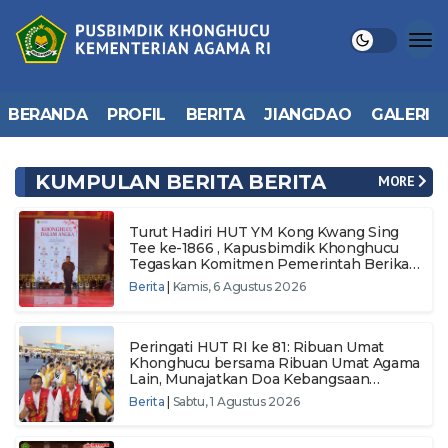
BERANDA
PROFIL
BERITA
JIANGDAO
GALERI
KUMPULAN BERITA BERITA
MORE
Turut Hadiri HUT YM Kong Kwang Sing
Tee ke-1866 , Kapusbimdik Khonghucu
Tegaskan Komitmen Pemerintah Berikan
Layanan Keagamaan
Berita
|
Kamis, 6 Agustus 2026
Peringati HUT RI ke 81: Ribuan Umat
Khonghucu bersama Ribuan Umat Agama
Lain, Munajatkan Doa Kebangsaan
Wujudkan Semangat Persatuan Menuju
Berita
|
Sabtu, 1 Agustus 2026
Indonesia Makmur dan Berdaulat