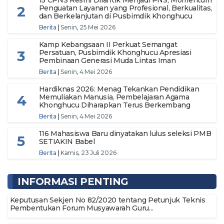
15 CPNS Resmi Dilantik Menjadi PNS, Momentum
2
Penguatan Layanan yang Profesional, Berkualitas,
dan Berkelanjutan di Pusbimdik Khonghucu
Berita
|
Senin, 25 Mei 2026
Kamp Kebangsaan II Perkuat Semangat
3
Persatuan, Pusbimdik Khonghucu Apresiasi
Pembinaan Generasi Muda Lintas Iman
Berita
|
Senin, 4 Mei 2026
Hardiknas 2026: Menag Tekankan Pendidikan
4
Memuliakan Manusia, Pembelajaran Agama
Khonghucu Diharapkan Terus Berkembang
Berita
|
Senin, 4 Mei 2026
116 Mahasiswa Baru dinyatakan lulus seleksi PMB
5
SETIAKIN Babel
Berita
|
Kamis, 23 Juli 2026
INFORMASI PENTING
Keputusan Sekjen No 82/2020 tentang Petunjuk Teknis
Pembentukan Forum Musyawarah Guru...