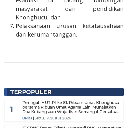
evaluasi di bidang bimbingan
masyarakat dan pendidikan
Khonghucu; dan
Pelaksanaan urusan ketatausahaan
dan kerumahtanggan.
TERPOPULER
Peringati HUT RI ke 81: Ribuan Umat Khonghucu
1
bersama Ribuan Umat Agama Lain, Munajatkan
Doa Kebangsaan Wujudkan Semangat Persatuan
Menuju Indonesia Makmur dan Berdaulat
Berita
|
Sabtu, 1 Agustus 2026