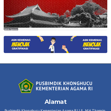
Alamat
Pusbimdik Khonghucu Kementerian Agama RI | JL. M.H Thamrin,