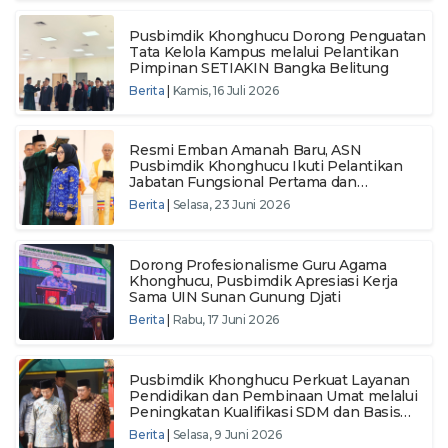
Pusbimdik Khonghucu Dorong Penguatan
Tata Kelola Kampus melalui Pelantikan
Pimpinan SETIAKIN Bangka Belitung
Berita
|
Kamis, 16 Juli 2026
Resmi Emban Amanah Baru, ASN
Pusbimdik Khonghucu Ikuti Pelantikan
Jabatan Fungsional Pertama dan
Pengambilan Sumpah ASN Tahun 2024
Berita
|
Selasa, 23 Juni 2026
Dorong Profesionalisme Guru Agama
Khonghucu, Pusbimdik Apresiasi Kerja
Sama UIN Sunan Gunung Djati
Berita
|
Rabu, 17 Juni 2026
Pusbimdik Khonghucu Perkuat Layanan
Pendidikan dan Pembinaan Umat melalui
Peningkatan Kualifikasi SDM dan Basis
Data Nasional
Berita
|
Selasa, 9 Juni 2026