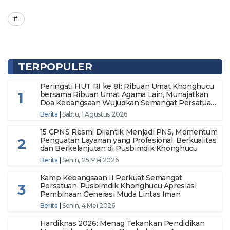
TERPOPULER
Peringati HUT RI ke 81: Ribuan Umat Khonghucu
1
bersama Ribuan Umat Agama Lain, Munajatkan
Doa Kebangsaan Wujudkan Semangat Persatuan
Menuju Indonesia Makmur dan Berdaulat
Berita
|
Sabtu, 1 Agustus 2026
15 CPNS Resmi Dilantik Menjadi PNS, Momentum
2
Penguatan Layanan yang Profesional, Berkualitas,
dan Berkelanjutan di Pusbimdik Khonghucu
Berita
|
Senin, 25 Mei 2026
Kamp Kebangsaan II Perkuat Semangat
3
Persatuan, Pusbimdik Khonghucu Apresiasi
Pembinaan Generasi Muda Lintas Iman
Berita
|
Senin, 4 Mei 2026
Hardiknas 2026: Menag Tekankan Pendidikan