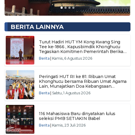
BERITA LAINNYA
Turut Hadiri HUT YM Kong Kwang Sing
Tee ke-1866 , Kapusbimdik Khonghucu
Tegaskan Komitmen Pemerintah Berikan
Layanan Keagamaan
Berita
|
Kamis, 6 Agustus 2026
Peringati HUT RI ke 81: Ribuan Umat
Khonghucu bersama Ribuan Umat Agama
Lain, Munajatkan Doa Kebangsaan
Wujudkan Semangat Persatuan Menuju
Berita
|
Sabtu, 1 Agustus 2026
Indonesia Makmur dan Berdaulat
116 Mahasiswa Baru dinyatakan lulus
seleksi PMB SETIAKIN Babel
Berita
|
Kamis, 23 Juli 2026