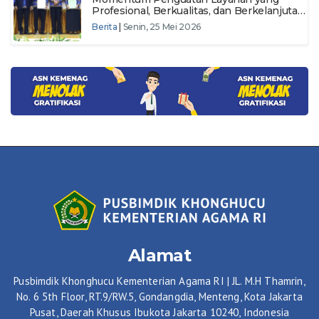
Profesional, Berkualitas, dan Berkelanjutan
di Pusbimdik Khonghucu
Berita
|
Senin, 25 Mei 2026
Alamat
Pusbimdik Khonghucu Kementerian Agama RI | JL. M.H Thamrin,
No. 6 5th Floor, RT.9/RW.5, Gondangdia, Menteng, Kota Jakarta
Pusat, Daerah Khusus Ibukota Jakarta 10240, Indonesia