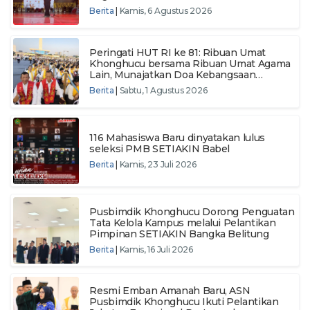
Layanan Keagamaan
Berita
|
Kamis, 6 Agustus 2026
Peringati HUT RI ke 81: Ribuan Umat
Khonghucu bersama Ribuan Umat Agama
Lain, Munajatkan Doa Kebangsaan
Wujudkan Semangat Persatuan Menuju
Berita
|
Sabtu, 1 Agustus 2026
Indonesia Makmur dan Berdaulat
116 Mahasiswa Baru dinyatakan lulus
seleksi PMB SETIAKIN Babel
Berita
|
Kamis, 23 Juli 2026
Pusbimdik Khonghucu Dorong Penguatan
Tata Kelola Kampus melalui Pelantikan
Pimpinan SETIAKIN Bangka Belitung
Berita
|
Kamis, 16 Juli 2026
Resmi Emban Amanah Baru, ASN
Pusbimdik Khonghucu Ikuti Pelantikan