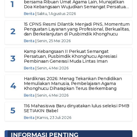
1
bersama Ribuan Umat Agama Lain, Munajatkan
Doa Kebangsaan Wujudkan Semangat Persatuan
Menuju Indonesia Makmur dan Berdaulat
Berita
|
Sabtu, 1 Agustus 2026
15 CPNS Resmi Dilantik Menjadi PNS, Momentum
2
Penguatan Layanan yang Profesional, Berkualitas,
dan Berkelanjutan di Pusbimdik Khonghucu
Berita
|
Senin, 25 Mei 2026
Kamp Kebangsaan II Perkuat Semangat
3
Persatuan, Pusbimdik Khonghucu Apresiasi
Pembinaan Generasi Muda Lintas Iman
Berita
|
Senin, 4 Mei 2026
Hardiknas 2026: Menag Tekankan Pendidikan
4
Memuliakan Manusia, Pembelajaran Agama
Khonghucu Diharapkan Terus Berkembang
Berita
|
Senin, 4 Mei 2026
116 Mahasiswa Baru dinyatakan lulus seleksi PMB
5
SETIAKIN Babel
Berita
|
Kamis, 23 Juli 2026
INFORMASI PENTING