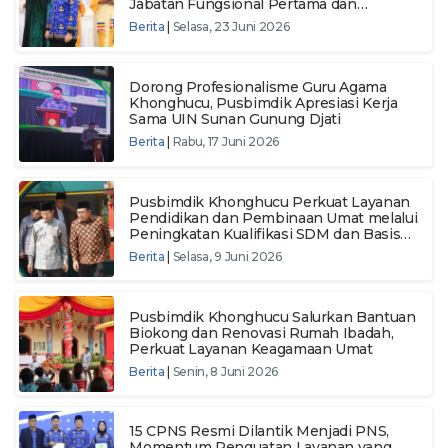
Jabatan Fungsional Pertama dan
Pengambilan Sumpah ASN Tahun 2024
Berita
|
Selasa, 23 Juni 2026
Dorong Profesionalisme Guru Agama
Khonghucu, Pusbimdik Apresiasi Kerja
Sama UIN Sunan Gunung Djati
Berita
|
Rabu, 17 Juni 2026
Pusbimdik Khonghucu Perkuat Layanan
Pendidikan dan Pembinaan Umat melalui
Peningkatan Kualifikasi SDM dan Basis
Data Nasional
Berita
|
Selasa, 9 Juni 2026
Pusbimdik Khonghucu Salurkan Bantuan
Biokong dan Renovasi Rumah Ibadah,
Perkuat Layanan Keagamaan Umat
Berita
|
Senin, 8 Juni 2026
15 CPNS Resmi Dilantik Menjadi PNS,
Momentum Penguatan Layanan yang