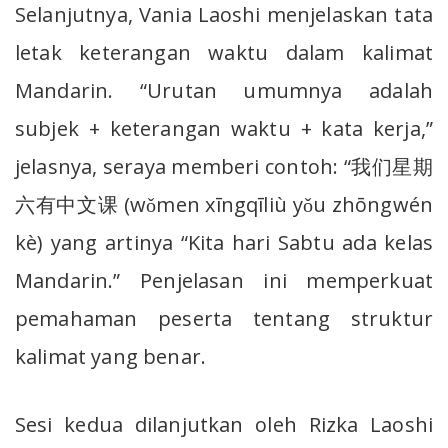
Selanjutnya, Vania Laoshi menjelaskan tata
letak keterangan waktu dalam kalimat
Mandarin. “Urutan umumnya adalah
subjek + keterangan waktu + kata kerja,”
jelasnya, seraya memberi contoh: “我们星期
六有中文课 (wǒmen xīngqīliù yǒu zhōngwén
kè) yang artinya “Kita hari Sabtu ada kelas
Mandarin.” Penjelasan ini memperkuat
pemahaman peserta tentang struktur
kalimat yang benar.
Sesi kedua dilanjutkan oleh Rizka Laoshi