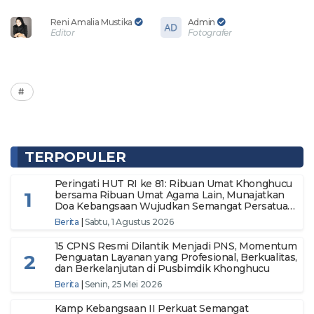
Reni Amalia Mustika
Admin
Editor
Fotografer
TERPOPULER
Peringati HUT RI ke 81: Ribuan Umat Khonghucu
1
bersama Ribuan Umat Agama Lain, Munajatkan
Doa Kebangsaan Wujudkan Semangat Persatuan
Menuju Indonesia Makmur dan Berdaulat
Berita
|
Sabtu, 1 Agustus 2026
15 CPNS Resmi Dilantik Menjadi PNS, Momentum
2
Penguatan Layanan yang Profesional, Berkualitas,
dan Berkelanjutan di Pusbimdik Khonghucu
Berita
|
Senin, 25 Mei 2026
Kamp Kebangsaan II Perkuat Semangat