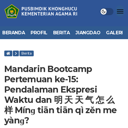
BERANDA
PROFIL
BERITA
JIANGDAO
GALERI
Berita
Mandarin Bootcamp
Pertemuan ke-15:
Pendalaman Ekspresi
Waktu dan 明 天 天 气 怎 么
样 Mínɡ tiān tiān qì zěn me
yànɡ?