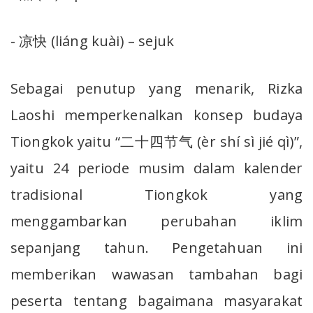
- 凉快 (liáng kuài) – sejuk
Sebagai penutup yang menarik, Rizka
Laoshi memperkenalkan konsep budaya
Tiongkok yaitu “二十四节气 (èr shí sì jié qì)”,
yaitu 24 periode musim dalam kalender
tradisional Tiongkok yang
menggambarkan perubahan iklim
sepanjang tahun. Pengetahuan ini
memberikan wawasan tambahan bagi
peserta tentang bagaimana masyarakat