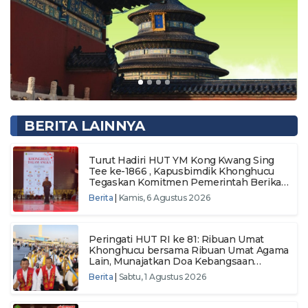
BERITA LAINNYA
Turut Hadiri HUT YM Kong Kwang Sing
Tee ke-1866 , Kapusbimdik Khonghucu
Tegaskan Komitmen Pemerintah Berikan
Layanan Keagamaan
Berita
|
Kamis, 6 Agustus 2026
Peringati HUT RI ke 81: Ribuan Umat
Khonghucu bersama Ribuan Umat Agama
Lain, Munajatkan Doa Kebangsaan
Wujudkan Semangat Persatuan Menuju
Berita
|
Sabtu, 1 Agustus 2026
Indonesia Makmur dan Berdaulat