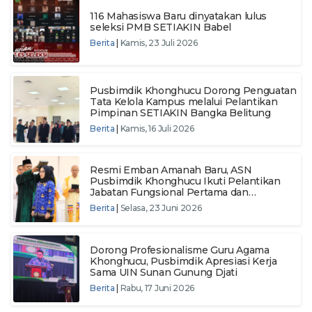
116 Mahasiswa Baru dinyatakan lulus
seleksi PMB SETIAKIN Babel
Berita
|
Kamis, 23 Juli 2026
Pusbimdik Khonghucu Dorong Penguatan
Tata Kelola Kampus melalui Pelantikan
Pimpinan SETIAKIN Bangka Belitung
Berita
|
Kamis, 16 Juli 2026
Resmi Emban Amanah Baru, ASN
Pusbimdik Khonghucu Ikuti Pelantikan
Jabatan Fungsional Pertama dan
Pengambilan Sumpah ASN Tahun 2024
Berita
|
Selasa, 23 Juni 2026
Dorong Profesionalisme Guru Agama
Khonghucu, Pusbimdik Apresiasi Kerja
Sama UIN Sunan Gunung Djati
Berita
|
Rabu, 17 Juni 2026