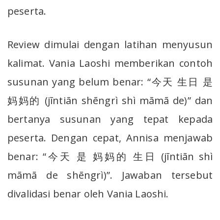
peserta.
Review dimulai dengan latihan menyusun
kalimat. Vania Laoshi memberikan contoh
susunan yang belum benar: “今天 生日 是
妈妈的 (jīntiān shēngrì shì māmā de)” dan
bertanya susunan yang tepat kepada
peserta. Dengan cepat, Annisa menjawab
benar: “今天 是 妈妈的 生日 (jīntiān shì
māmā de shēngrì)”. Jawaban tersebut
divalidasi benar oleh Vania Laoshi.