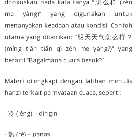
difokuskan pada kata tanya “怎么样 (zěn
me yàng)” yang digunakan untuk
menanyakan keadaan atau kondisi. Contoh
utama yang diberikan: “明天天气怎么样？
(míng tiān tiān qì zěn me yàng?)” yang
berarti “Bagaimana cuaca besok?”
Materi dilengkapi dengan latihan menulis
hanzi terkait pernyataan cuaca, seperti:
- 冷 (lěng) – dingin
- 热 (rè) – panas