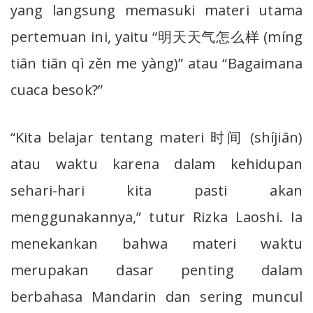
yang langsung memasuki materi utama
pertemuan ini, yaitu “明天天气怎么样 (míng
tiān tiān qì zěn me yàng)” atau “Bagaimana
cuaca besok?”
“Kita belajar tentang materi 时间 (shíjiān)
atau waktu karena dalam kehidupan
sehari-hari kita pasti akan
menggunakannya,” tutur Rizka Laoshi. Ia
menekankan bahwa materi waktu
merupakan dasar penting dalam
berbahasa Mandarin dan sering muncul