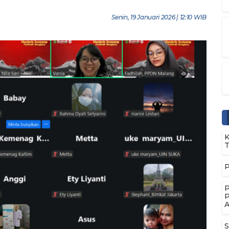
Senin, 19 Januari 2026 | 12:10 WIB
K
T
P
P
P
A
S