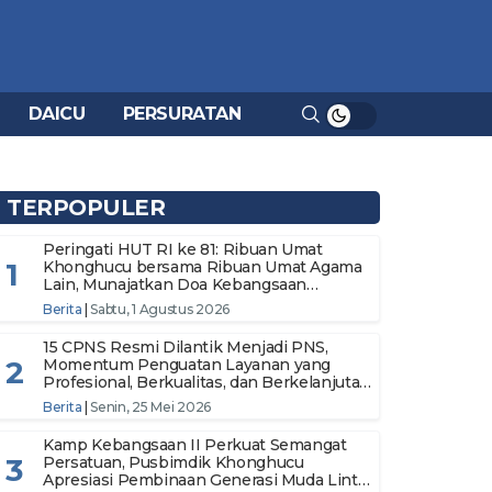
DAICU
PERSURATAN
TERPOPULER
Peringati HUT RI ke 81: Ribuan Umat
1
Khonghucu bersama Ribuan Umat Agama
Lain, Munajatkan Doa Kebangsaan
Wujudkan Semangat Persatuan Menuju
Berita
|
Sabtu, 1 Agustus 2026
Indonesia Makmur dan Berdaulat
15 CPNS Resmi Dilantik Menjadi PNS,
2
Momentum Penguatan Layanan yang
Profesional, Berkualitas, dan Berkelanjutan
di Pusbimdik Khonghucu
Berita
|
Senin, 25 Mei 2026
Kamp Kebangsaan II Perkuat Semangat
3
Persatuan, Pusbimdik Khonghucu
Apresiasi Pembinaan Generasi Muda Lintas