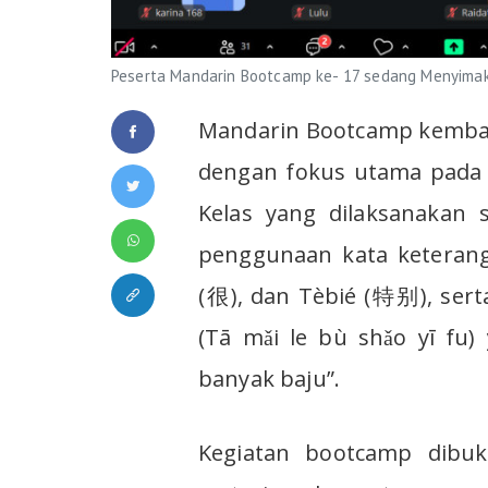
Peserta Mandarin Bootcamp ke- 17 sedang Menyimak
Mandarin Bootcamp kembal
dengan fokus utama pada
Kelas yang dilaksanakan
penggunaan kata keterang
(很), dan Tèbié (特别), s
(Tā mǎi le bù shǎo yī fu)
banyak baju”.
Kegiatan bootcamp dibuk