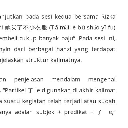
anjutkan pada sesi kedua bersama Rizka
eri 她买了不少衣服 (Tā mǎi le bù shǎo yī fu)
mbeli cukup banyak baju”. Pada sesi ini,
nyin dari berbagai hanzi yang terdapat
jelaskan struktur kalimatnya.
kan penjelasan mendalam mengenai
 “Partikel 了 le digunakan di akhir kalimat
uatu kegiatan telah terjadi atau sudah
lanya adalah subjek + predikat + 了 le,”