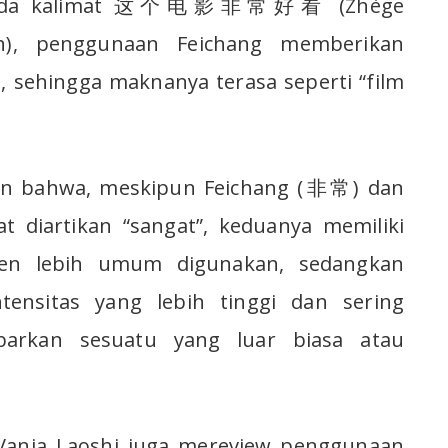
ra pada kalimat 这个电影非常好看 (Zhège
àn), penggunaan Feichang memberikan
, sehingga maknanya terasa seperti “film
n bahwa, meskipun Feichang (非常) dan
diartikan “sangat”, keduanya memiliki
en lebih umum digunakan, sedangkan
tensitas yang lebih tinggi dan sering
arkan sesuatu yang luar biasa atau
 Vania Laoshi juga mereview penggunaan