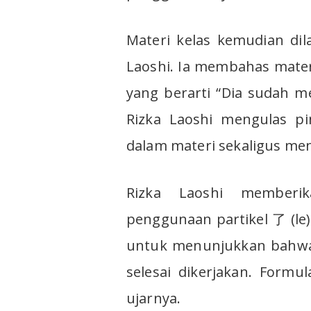
Materi kelas kemudian dil
Laoshi. Ia membahas mat
yang berarti “Dia sudah me
Rizka Laoshi mengulas pi
dalam materi sekaligus men
Rizka Laoshi memberi
penggunaan partikel 了 (le).
untuk menunjukkan bahwa s
selesai dikerjakan. Formu
ujarnya.