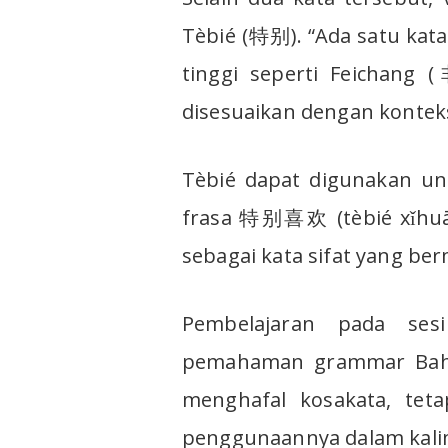
Tèbié (特别). “Ada satu kata
tinggi seperti Feichang 
disesuaikan dengan konteks 
Tèbié dapat digunakan un
frasa 特别喜欢 (tèbié xǐhuān
sebagai kata sifat yang ber
Pembelajaran pada ses
pemahaman grammar Bahas
menghafal kosakata, tet
penggunaannya dalam kali