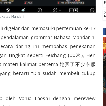
K
J
P
 Kelas Mandarin
i digelar dan memasuki pertemuan ke-17
 pendalaman grammar Bahasa Mandarin.
 secara daring ini membahas penekanan
an tingkat seperti Feichang (非常), Hen
erta materi kalimat bertema 她买了不少衣服
 yang berarti “Dia sudah membeli cukup
a oleh Vania Laoshi dengan mereview