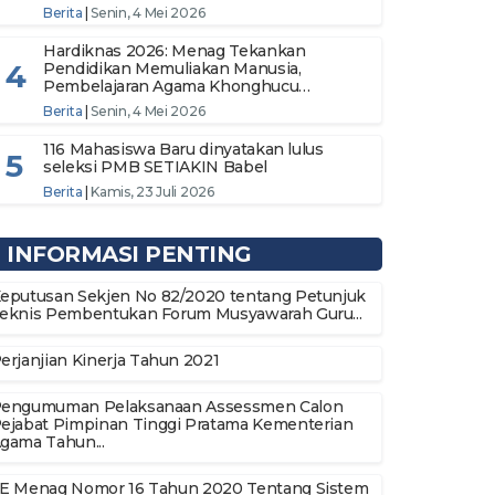
Iman
Berita
|
Senin, 4 Mei 2026
Hardiknas 2026: Menag Tekankan
4
Pendidikan Memuliakan Manusia,
Pembelajaran Agama Khonghucu
Diharapkan Terus Berkembang
Berita
|
Senin, 4 Mei 2026
116 Mahasiswa Baru dinyatakan lulus
5
seleksi PMB SETIAKIN Babel
Berita
|
Kamis, 23 Juli 2026
INFORMASI PENTING
eputusan Sekjen No 82/2020 tentang Petunjuk
eknis Pembentukan Forum Musyawarah Guru...
erjanjian Kinerja Tahun 2021
engumuman Pelaksanaan Assessmen Calon
ejabat Pimpinan Tinggi Pratama Kementerian
gama Tahun...
E Menag Nomor 16 Tahun 2020 Tentang Sistem