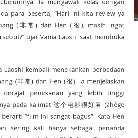
ebelumnya. Ia mengawali kelas dengan
a para peserta, “Hari ini kita review ya
chang (非常) dan Hen (很), masih ingat
ersebut?” ujar Vania Laoshi saat membuka
ia Laoshi kembali menekankan perbedaan
chang (非常) dan Hen (很). Ia menjelaskan
 derajat penekanan yang lebih tinggi
tohnya pada kalimat 这个电影很好看 (Zhège
berarti “film ini sangat bagus”. Kata Hen
an sering kali hanya sebagai penanda