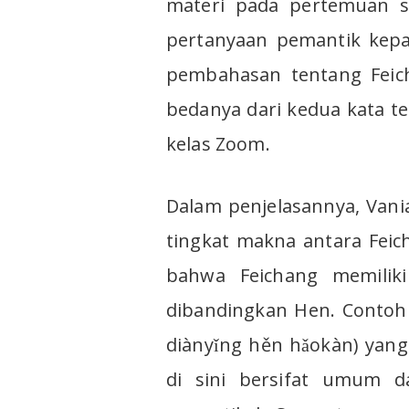
materi pada pertemuan s
pertanyaan pemantik kepad
pembahasan tentang Fei
bedanya dari kedua kata t
kelas Zoom.
Dalam penjelasannya, Van
tingkat makna antara Fei
bahwa Feichang memiliki
dibandingkan Hen. Con
diànyǐng hěn hǎokàn) yang 
di sini bersifat umum d