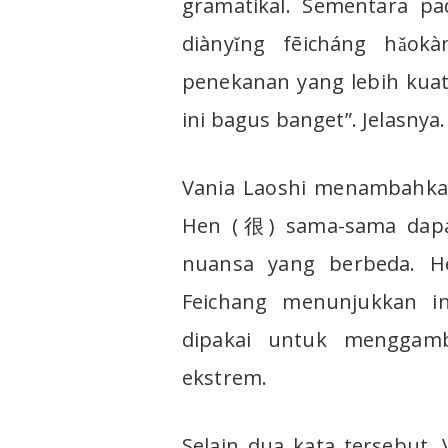
gramatikal. Sementa
diànyǐng fēicháng hǎok
penekanan yang lebih kuat
ini bagus banget”. Jelasnya.
Vania Laoshi menambahka
Hen (很) sama-sama dapat 
nuansa yang berbeda. H
Feichang menunjukkan in
dipakai untuk menggamb
ekstrem.
Selain dua kata tersebut,