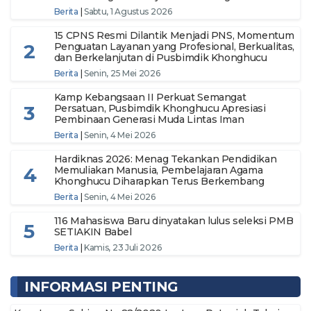
Menuju Indonesia Makmur dan Berdaulat
Berita
|
Sabtu, 1 Agustus 2026
15 CPNS Resmi Dilantik Menjadi PNS, Momentum
2
Penguatan Layanan yang Profesional, Berkualitas,
dan Berkelanjutan di Pusbimdik Khonghucu
Berita
|
Senin, 25 Mei 2026
Kamp Kebangsaan II Perkuat Semangat
3
Persatuan, Pusbimdik Khonghucu Apresiasi
Pembinaan Generasi Muda Lintas Iman
Berita
|
Senin, 4 Mei 2026
Hardiknas 2026: Menag Tekankan Pendidikan
4
Memuliakan Manusia, Pembelajaran Agama
Khonghucu Diharapkan Terus Berkembang
Berita
|
Senin, 4 Mei 2026
116 Mahasiswa Baru dinyatakan lulus seleksi PMB
5
SETIAKIN Babel
Berita
|
Kamis, 23 Juli 2026
INFORMASI PENTING