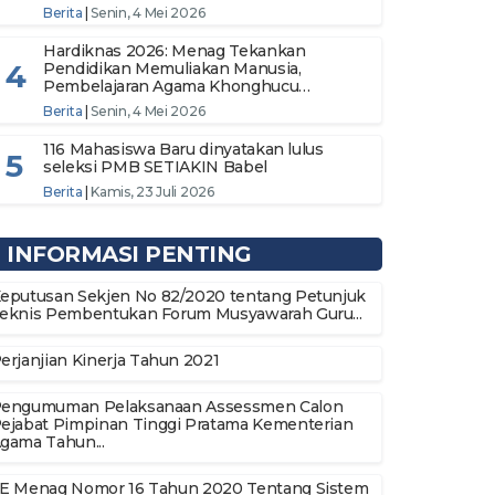
Iman
Berita
|
Senin, 4 Mei 2026
Hardiknas 2026: Menag Tekankan
4
Pendidikan Memuliakan Manusia,
Pembelajaran Agama Khonghucu
Diharapkan Terus Berkembang
Berita
|
Senin, 4 Mei 2026
116 Mahasiswa Baru dinyatakan lulus
5
seleksi PMB SETIAKIN Babel
Berita
|
Kamis, 23 Juli 2026
INFORMASI PENTING
eputusan Sekjen No 82/2020 tentang Petunjuk
eknis Pembentukan Forum Musyawarah Guru...
erjanjian Kinerja Tahun 2021
engumuman Pelaksanaan Assessmen Calon
ejabat Pimpinan Tinggi Pratama Kementerian
gama Tahun...
E Menag Nomor 16 Tahun 2020 Tentang Sistem