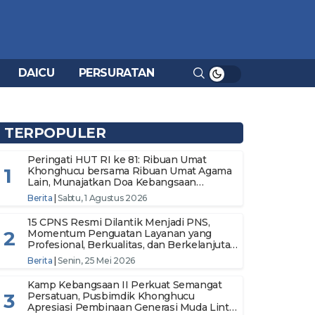
DAICU
PERSURATAN
TERPOPULER
Peringati HUT RI ke 81: Ribuan Umat
1
Khonghucu bersama Ribuan Umat Agama
Lain, Munajatkan Doa Kebangsaan
Wujudkan Semangat Persatuan Menuju
Berita
|
Sabtu, 1 Agustus 2026
Indonesia Makmur dan Berdaulat
15 CPNS Resmi Dilantik Menjadi PNS,
2
Momentum Penguatan Layanan yang
Profesional, Berkualitas, dan Berkelanjutan
di Pusbimdik Khonghucu
Berita
|
Senin, 25 Mei 2026
Kamp Kebangsaan II Perkuat Semangat
3
Persatuan, Pusbimdik Khonghucu
Apresiasi Pembinaan Generasi Muda Lintas