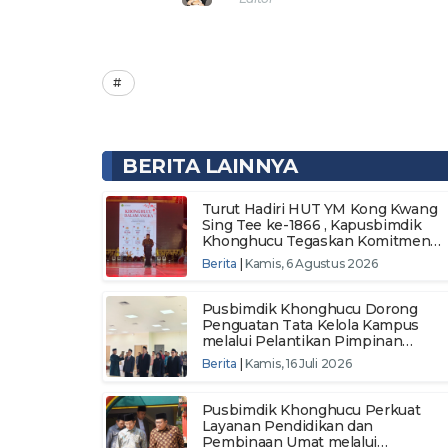
BERITA LAINNYA
Turut Hadiri HUT YM Kong Kwang
Sing Tee ke-1866 , Kapusbimdik
Khonghucu Tegaskan Komitmen
Pemerintah Berikan Layanan
Berita
|
Kamis, 6 Agustus 2026
Keagamaan
Pusbimdik Khonghucu Dorong
Penguatan Tata Kelola Kampus
melalui Pelantikan Pimpinan
SETIAKIN Bangka Belitung
Berita
|
Kamis, 16 Juli 2026
Pusbimdik Khonghucu Perkuat
Layanan Pendidikan dan
Pembinaan Umat melalui