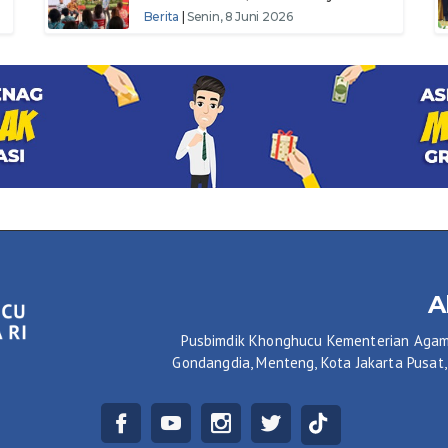
Keagamaan Umat
Berita
|
Senin, 8 Juni 2026
A
Pusbimdik Khonghucu Kementerian Agama R
Gondangdia, Menteng, Kota Jakarta Pusat,