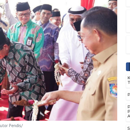
K
T
P
P
P
A
utor Pendis/
S