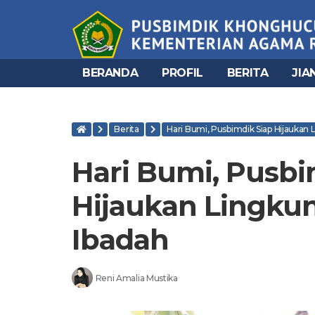
BERANDA
PROFIL
BERITA
JIA
Berita
Hari Bumi, Pusbimdik Siap Hijauka
Hari Bumi, Pusbi
Hijaukan Lingk
Ibadah
Reni Amalia Mustika