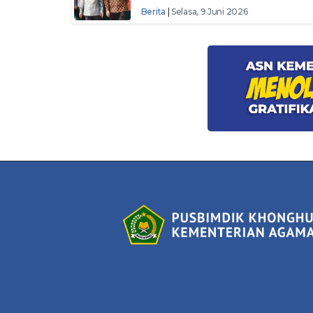
Peningkatan Kualifikasi SDM dan
Berita
|
Selasa, 9 Juni 2026
Basis Data Nasional