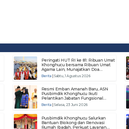
Peringati HUT RI ke 81: Ribuan Umat
Khonghucu bersama Ribuan Umat
Agama Lain, Munajatkan Doa
Kebangsaan Wujudkan Semangat
Berita
|
Sabtu, 1 Agustus 2026
Persatuan Menuju Indonesia
Makmur dan Berdaulat
Resmi Emban Amanah Baru, ASN
Pusbimdik Khonghucu Ikuti
Pelantikan Jabatan Fungsional
Pertama dan Pengambilan Sumpah
Berita
|
Selasa, 23 Juni 2026
ASN Tahun 2024
Pusbimdik Khonghucu Salurkan
Bantuan Biokong dan Renovasi
Rumah Ibadah, Perkuat Layanan