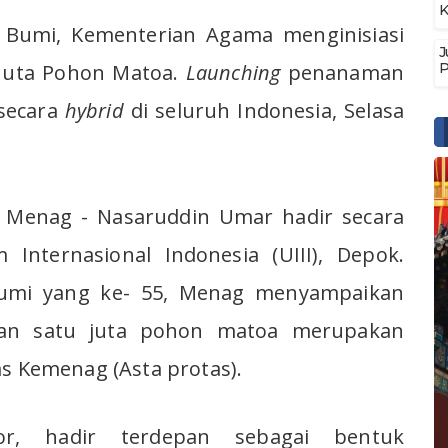
K
i Bumi, Kementerian Agama menginisiasi
J
P
Juta Pohon Matoa.
Launching
penanaman
 secara
hybrid
di seluruh Indonesia, Selasa
, Menag - Nasaruddin Umar hadir secara
 Internasional Indonesia (UIII), Depok.
umi yang ke- 55, Menag menyampaikan
an satu juta pohon matoa merupakan
as Kemenag (Asta protas).
tor, hadir terdepan sebagai bentuk